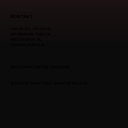
KONTAKT
+49 (0) 151 72540144
INFO@MAIN-TANZ.DE
AM STACHUS 3A,
63820 ELSENFELD
INSTAGRAM
TIKTOK
FACEBOOK
© 2024 BY MAIN-TANZ. MADE WITH LEON