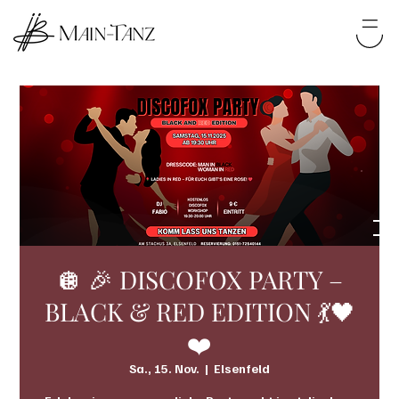
🪩 🎉 DISCOFOX PARTY –
BLACK & RED EDITION 💃🖤
❤️
Sa., 15. Nov.
  |  
Elsenfeld