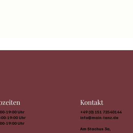
Kontakt
ozeiten
+49 (0) 151 72540144
:00-19:00 Uhr
info@main-tanz.de
:00-19:00 Uhr
:00-19:00 Uhr
Am Stachus 3a,