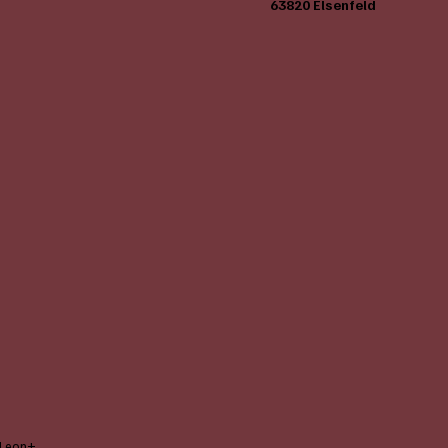
63820 Elsenfeld
Leon+