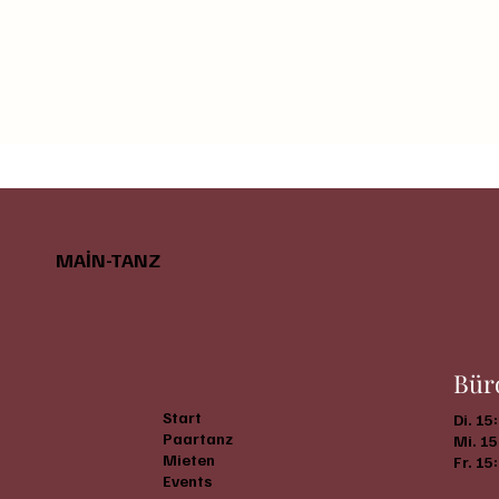
MAİN-TANZ
Bür
Start
Di. 15
Paartanz
Mi. 15
Mieten
Fr. 15
Events