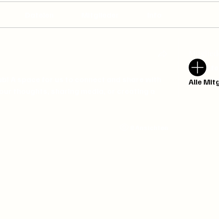
Dateien
Mitglieder
Info
Mitglied
Efe
ub
! A space for us to connect and share with 
Alle Mit
our thoughts, sharing media, or creating a 
8 Ansichten