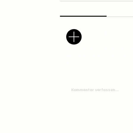
Diskussionen
Medien
Efe Dinler
9. April 2025
Welcome to our group 
Tanzcl
each other. Start by posting y
poll.
0
0 Kommentare
Kommentar verfassen...