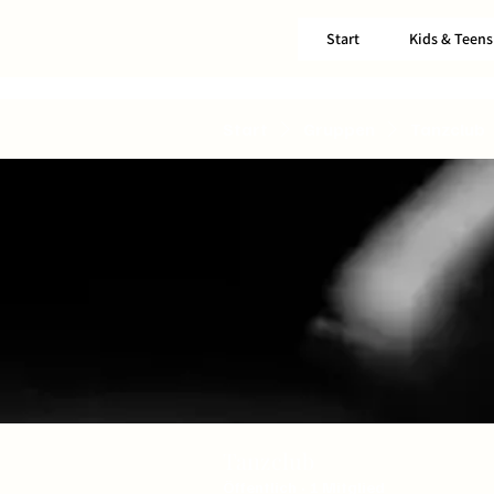
Start
Kids & Teens
Start
Gruppen
Tanzclub
Tanzclub
Öffentlich
·
1 Mitglied